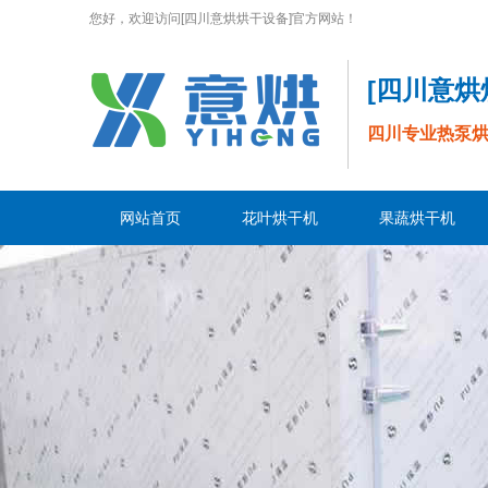
您好，欢迎访问[四川意烘烘干设备]官方网站！
[四川意
四川专业热泵
网站首页
花叶烘干机
果蔬烘干机