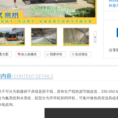
制热
外形
Loading...
分享
看大图
加入收藏夹
我要评价
告诉朋友
情内容
/ CONTENT DETAILS
干可分为新建烘干房或是烘干线，原有生产线热源节能改造，330,550,65
分为氟系统和水系统，机型分为开环机和闭环机，可集中换热风管送风或
来电咨询。