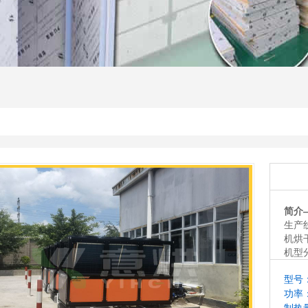
意烘,热泵烘干机,热泵烘干房,空气能烘干机,空气能烘干
干机,野生菌烘干机,羊肚菌烘干机,核桃烘干机,黄花菜烘
简介
生产线
机烘
机型
型号：
功率：