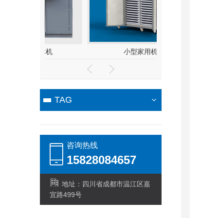
体机
小型家用机
冷风低温
TAG
咨询热线
15828084657
地址：四川省成都市温江区嘉
宜路499号