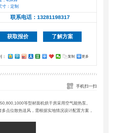
量：45KW
尺寸：定制
联系电话：
13281198317
13281198317
获取报价
了解方案
到：
复制
更多
手机扫一扫
0,800,1000等型材面机烘干房采用空气能热泵。
者多点位散热送风，需根据实地情况设计配置方案，