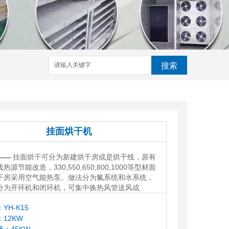
搜索
房,花椒烘干机,竹笋烘干机,菊花烘干机,药材烘干机,食用菌烘
干机,成都烘干机,四川烘干机,成都烘干房,四川烘干房
挂面烘干机
——
挂面烘干可分为新建烘干房或是烘干线，原有
热源节能改造，330,550,650,800,1000等型材面
干房采用空气能热泵。做法分为氟系统和水系统，
分为开环机和闭环机，可集中换热风管送风或
YH-K15
12KW