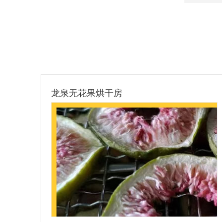
绵阳党参烘干项目2000斤烘干房