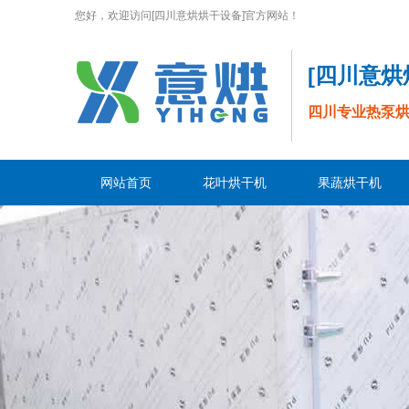
您好，欢迎访问[四川意烘烘干设备]官方网站！
[四川意
四川专业热泵
网站首页
花叶烘干机
果蔬烘干机