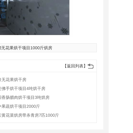
都无花果烘干项目1000斤烘房
【返回列表】
泉无花果烘干房
安佛手烘干项目4吨烘干房
阳香肠腊肉烘干项目3吨烘房
中果蔬烘干项目2000斤
庆黄花菜烘房带杀青房7匹1000斤