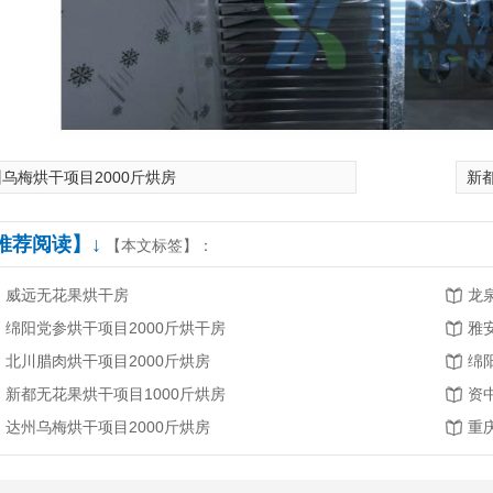
乌梅烘干项目2000斤烘房
新
推荐阅读】↓
【本文标签】：
威远无花果烘干房
龙
绵阳党参烘干项目2000斤烘干房
雅
北川腊肉烘干项目2000斤烘房
绵
新都无花果烘干项目1000斤烘房
资
达州乌梅烘干项目2000斤烘房
重