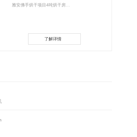
北川腊肉烘干项目2000斤烘房
…
了解详情
机
m