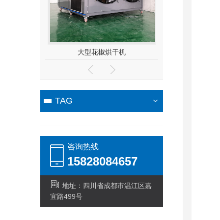
干机
侧出开环一体机
小型家
TAG
咨询热线
15828084657
地址：四川省成都市温江区嘉
宜路499号