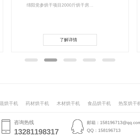
雅安佛手烘干项目4吨烘干房
…
了解详情
蔬烘干机
药材烘干机
木材烘干机
食品烘干机
热泵烘干
咨询热线
邮箱：158196713@qq.co
13281198317
13281198317
QQ：158196713