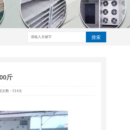
搜索
房,花椒烘干机,竹笋烘干机,菊花烘干机,药材烘干机,食用菌烘
干机,成都烘干机,四川烘干机,成都烘干房,四川烘干房
00斤
 浏览次数：
514次