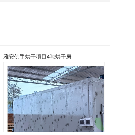
北川腊肉烘干项目2000斤烘房
威